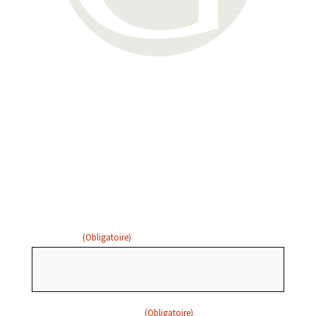
Entrez votre nom et votre
adresse courriel ci-dessous
pour recevoir des mises à
jour par courriel:
PRÉNOM
(Obligatoire)
ADRESSE COURRIEL
(Obligatoire)