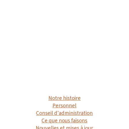
économique/ressources, qui continuent de
contribuer à la violence fondée sur le genre
et au travail précaire dans le contexte
actuel.
Organisme de bienfaisance enregistré
715153706 RR 0001
Notre histoire
Personnel
Conseil d'administration
Ce que nous faisons
Nouvelles et mises à jour