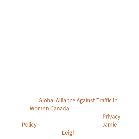
de contrôle politique, d'occupation par les
colons et d'exploitation
économique/ressources, qui continuent de
contribuer à la violence fondée sur le genre
et au travail précaire dans le contexte
actuel.
©2026
Global Alliance Against Traffic in
Women Canada
. CRA Non-profit
organization #715153706 RC 0001.
Privacy
Policy
. Website made with ♡ by
Jamie
Leigh
.