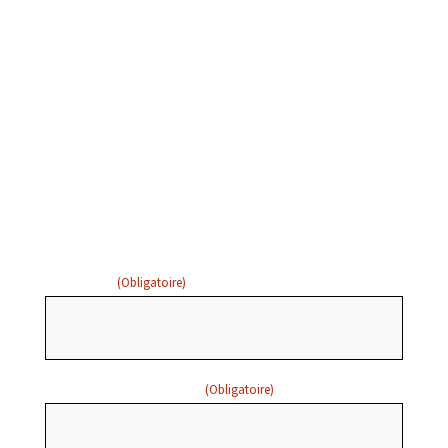
Entrez votre nom et votre
adresse courriel ci-dessous
pour recevoir des mises à
jour par courriel:
PRÉNOM
(Obligatoire)
ADRESSE COURRIEL
(Obligatoire)